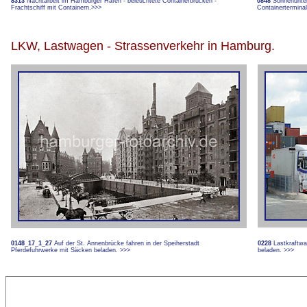
8313
Nachtarbeit im Hamburger Hafen - beleuchtete Containerbrücken -
0848
Sonnenunte
Frachtschiff mit Containern.
>>>
Containertermina
LKW, Lastwagen - Strassenverkehr in Hamburg.
0148_17_1_27
Auf der St. Annenbrücke fahren in der Speiherstadt
0228
Lastkraftwa
Pferdefuhrwerke mit Säcken beladen.
>>>
beladen.
>>>