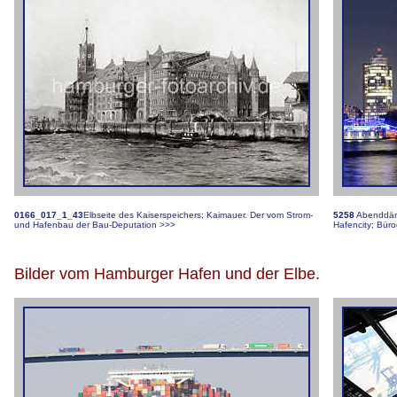
0166_017_1_43
Elbseite des Kaiserspeichers; Kaimauer. Der vom Strom-
5258
Abenddämm
und Hafenbau der Bau-Deputation
>>>
Hafencity; Bür
Bilder vom Hamburger Hafen und der Elbe.