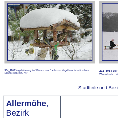
304_1002
Vogelfütterung im Winter - das Dach vom Vogelhaus ist mit hohem
262_5054
Der
Schnee bedeckt.
>>>
Winterhude.
>
Stadtteile und Be
Allermöhe
,
Bezirk