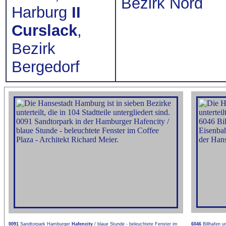
Bezirk Nord
Harburg
II
Curslack
,
Bezirk
Bergedorf
0091
Sandtorpark Hamburger
Hafencity
/ blaue Stunde - beleuchtete Fenster im
6046
Billhafen u