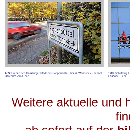
1772
Grenze des Hamburger Stadtteils Poppenbüttel, Bezirk Wandsbek - schnell
1796
Schriftzug Ei
fahrendes Auto.
>>>
Fassade..
>>>
Weitere aktuelle und 
fi