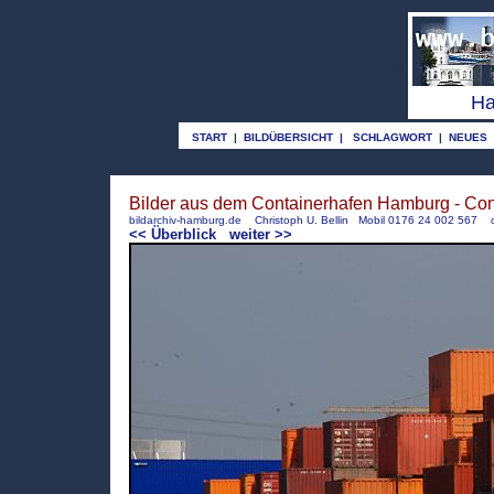
o
Ha
START
|
BILDÜBERSICHT
|
SCHLAGWORT
|
NEUES
Bilder aus dem Containerhafen Hamburg - Cont
bildarchiv-hamburg.de
Christoph U. Bellin Mobil 0176 24 002 567
<< Überblick
weiter >>