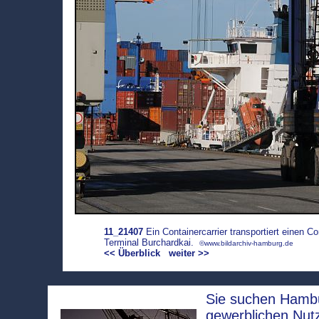
11_21407
Ein Containercarrier transportiert einen 
Terminal Burchardkai.
©www.bildarchiv-hamburg.de
<< Überblick
weiter >>
Sie suchen Hambur
gewerblichen Nut