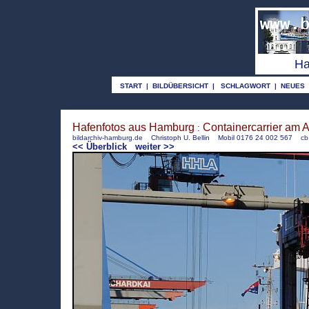
o
Ha
START
|
BILDÜBERSICHT
|
SCHLAGWORT
|
NEUES
Hafenfotos aus Hamburg
Containercarrier am 
:
bildarchiv-hamburg.de
Christoph U. Bellin Mobil 0176 24 002 567
cb
<< Überblick
weiter >>