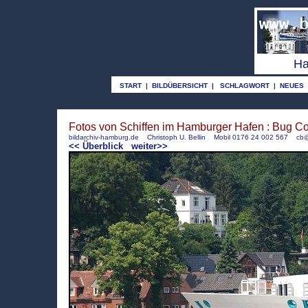
o
Ha
START
|
BILDÜBERSICHT
|
SCHLAGWORT
|
NEUES
Fotos von Schiffen im Hamburger Hafen : Bug C
bildarchiv-hamburg.de
Christoph U. Bellin Mobil 0176 24 002 567
cb@
<< Überblick
weiter>>