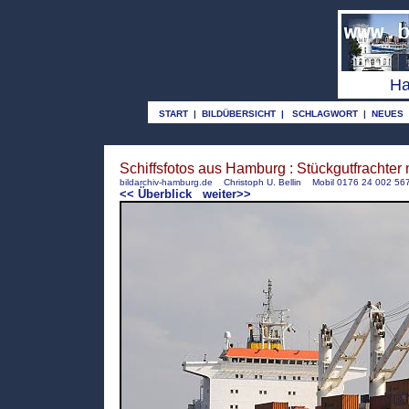
o
Ha
START
|
BILDÜBERSICHT
|
SCHLAGWORT
|
NEUES
Schiffsfotos aus Hamburg : Stückgutfrachte
bildarchiv-hamburg.de
Christoph U. Bellin Mobil 0176 24 002 
<< Überblick
weiter>>