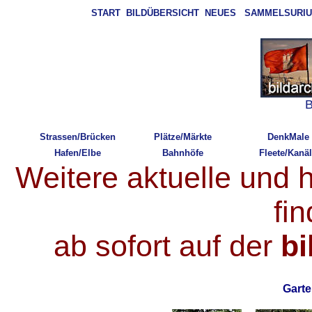
START
BILDÜBERSICHT
NEUES
SAMMELSURI
B
Strassen/Brücken
Plätze/Märkte
DenkMale
Hafen/Elbe
Bahnhöfe
Fleete/Kanä
Weitere aktuelle und 
fi
ab sofort auf der
b
Gar
t