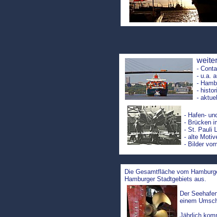
weite
- Conta
- u.a.
- Hambu
- histo
- aktue
- Hafen- u
- Brücken 
- St. Pauli
- alte Moti
- Bilder vo
Die Gesamtfläche vom Hamburge
Hamburger Stadtgebiets aus.
Der Seehafen
einem Umschl
Jährlich kom