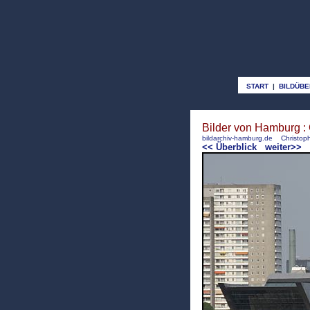
START
|
BILDÜBE
Bilder von Hamburg :
bildarchiv-hamburg.de
Christoph
<< Überblick
weiter>>