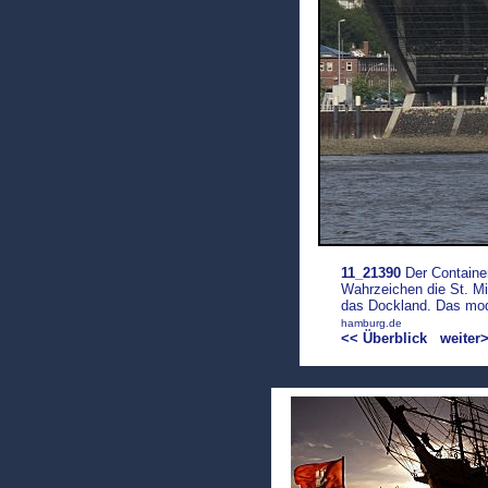
11_21390
Der Container
Wahrzeichen die St. Mi
das Dockland. Das mode
hamburg.de
<< Überblick
weiter