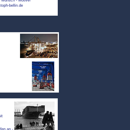
re Wunsch - Motive!
toph-bellin.de
it
fen an -