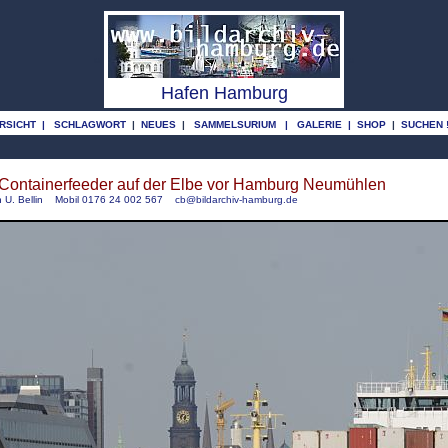
o
o
Hafen Hamburg
RSICHT
|
SCHLAGWORT
|
NEUES
|
SAMMELSURIUM
|
GALERIE
|
SHOP
|
SUCHEN 
 Containerfeeder auf der Elbe vor Hamburg Neumühlen
 U. Bellin Mobil 0176 24 002 567
cb@bildarchiv-hamburg.de