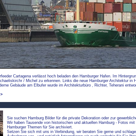
feeder Cartagena verlässt hoch beladen den Hamburger Hafen. Im Hintergru
chaeliskirchr / Michel zu erkennen. Links die neue Hamburger Architektur i
rne Gebäude am Elbufer wurde im Architekturbüro , Richter, Teherani entwor
>>
Sie suchen Hamburg Bilder für die private Dekoration oder zur gewerblic
Wir haben Tausende von historischen und aktuellen Hamburg - Fotos mit 
Hamburger Themen für Sie archiviert.
Setzen Sie sich mit uns in Verbindung, wir beraten Sie gerne und schl