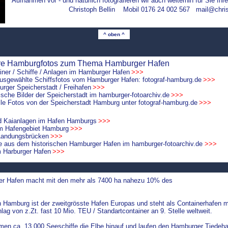
Aufnahmen vor - und natürlich fotografieren wir auch weiterhin für Sie Ih
Christoph Bellin
Mobil 0176 24 002
5
67
mail@chris
^ oben ^
re Hamburgfotos zum Thema Hamburger Hafen
iner / Schiffe / Anlagen im Hamburger Hafen
>>>
 ausgewählte Schiffsfotos vom Hamburger Hafen: fotograf-hamburg.de
>>>
rger Speicherstadt / Freihafen
>>>
rische Bilder der Speicherstadt im hamburger-fotoarchiv.de
>>>
lle Fotos von der Speicherstadt Hamburg unter fotograf-hamburg.de
>>>
nd Kaianlagen im Hafen Hamburgs
>>>
im Hafengebiet Hamburg
>>>
 Landungsbrücken
>>>
ve aus dem historischen Hamburger Hafen im hamburger-fotoarchiv.de
>>>
m Harburger Hafen
>>>
r Hafen macht mit den mehr als 7400 ha nahezu 10% des
 Hamburg ist der zweitgrösste Hafen Europas und steht als Containerhafen m
ag von z.Zt. fast 10 Mio. TEU / Standartcontainer an 9. Stelle weltweit.
men ca. 13 000 Seeschiffe die Elbe hinauf und laufen den Hamburger Tiedeha