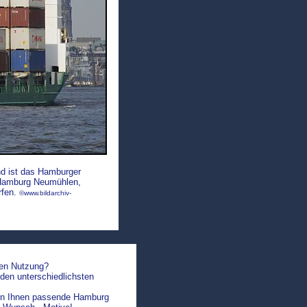
nd ist das Hamburger
n Hamburg Neumühlen,
fen.
©www.bildarchiv-
hen Nutzung?
den unterschiedlichsten
agen Ihnen passende Hamburg