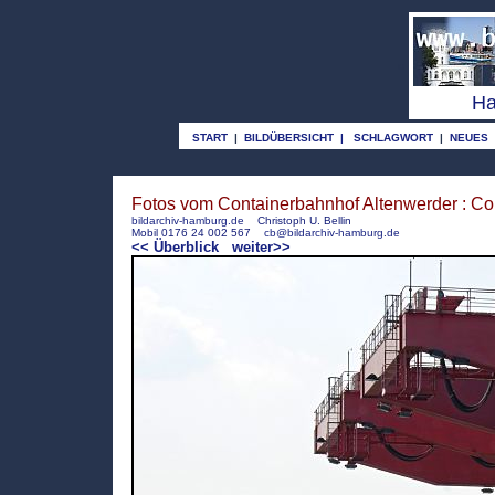
o
Ha
START
|
BILDÜBERSICHT
|
SCHLAGWORT
|
NEUES
Fotos vom Containerbahnhof Altenwerder : Co
bildarchiv-hamburg.de
Christoph U. Bellin
Mobil 0176 24 002 567
cb@bildarchiv-hamburg.de
<< Überblick
weiter>>