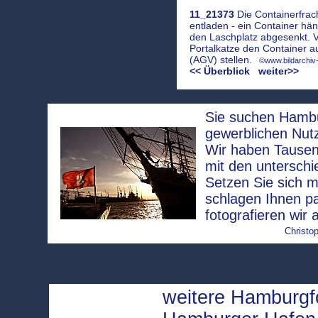
11_21373
Die Containerfrac
entladen - ein Container hän
den Laschplatz abgesenkt. V
Portalkatze den Container a
(AGV) stellen.
©www.bildarchiv
<< Überblick
weiter>>
Sie suchen Hambur
gewerblichen Nut
Wir haben Tausen
mit den unterschi
Setzen Sie sich m
schlagen Ihnen p
fotografieren wir 
Christop
weitere Hamburg