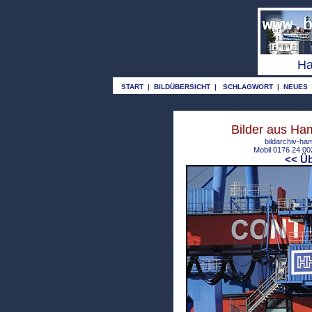
o
Ha
START
|
BILDÜBERSICHT
|
SCHLAGWORT
|
NEUES
Bilder aus Ha
bildarchiv-ha
Mobil 0176 24 
<< Üb