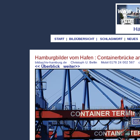
o
Ha
START
|
BILDÜBERSICHT
|
SCHLAGWORT
|
NEUES
Hamburgbilder vom Hafen : Containerbrücke am
bildarchiv-hamburg.de
Christoph U. Bellin Mobil 0176 24 002 567
c
<< Überblick
weiter>>