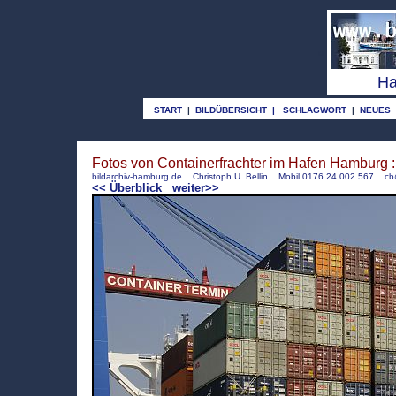
o
Ha
START
|
BILDÜBERSICHT
|
SCHLAGWORT
|
NEUES
Fotos von Containerfrachter im Hafen Hamburg :
bildarchiv-hamburg.de
Christoph U. Bellin Mobil 0176 24 002 567
cb
<< Überblick
weiter>>