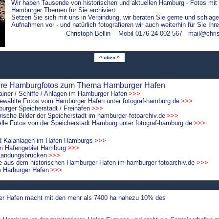
Wir haben Tausende von historischen und aktuellen Hamburg - Fotos mit 
Hamburger Themen für Sie archiviert.
Setzen Sie sich mit uns in Verbindung, wir beraten Sie gerne und schl
Aufnahmen vor - und natürlich fotografieren wir auch weiterhin für Sie Ih
Christoph Bellin
Mobil 0176 24 002
5
67
mail@chris
^ oben ^
ere Hamburgfotos zum Thema Hamburger Hafen
ainer / Schiffe / Anlagen im Hamburger Hafen
>>>
gewählte Fotos vom Hamburger Hafen unter fotograf-hamburg.de
>>>
urger Speicherstadt / Freihafen
>>>
orische Bilder der Speicherstadt im hamburger-fotoarchiv.de
>>>
elle Fotos von der Speicherstadt Hamburg unter fotograf-hamburg.de
>>>
nd Kaianlagen im Hafen Hamburgs
>>>
im Hafengebiet Hamburg
>>>
 Landungsbrücken
>>>
ve aus dem historischen Hamburger Hafen im hamburger-fotoarchiv.de
>>>
m Harburger Hafen
>>>
r Hafen macht mit den mehr als 7400 ha nahezu 10% des