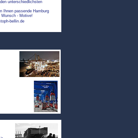
den unterschiedlichsten
agen Ihnen passende Hamburg
re Wunsch - Motive!
toph-bellin.de