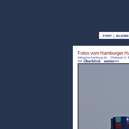
START
|
BILDÜBE
Fotos vom Hamburger Hafe
bildarchiv-hamburg.de
Christoph U. 
<< Überblick
weiter>>