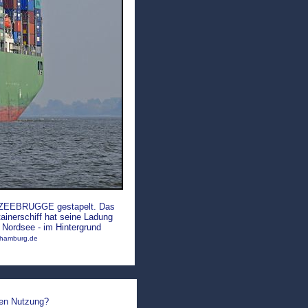
CL ZEEBRUGGE gestapelt. Das
ainerschiff hat seine Ladung
 Nordsee - im Hintergrund
-hamburg.de
hen Nutzung?