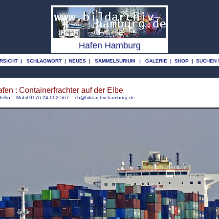
o
o
Hafen Hamburg
RSICHT
|
SCHLAGWORT
|
NEUES
|
SAMMELSURIUM
|
GALERIE
|
SHOP
|
SUCHEN 
n : Containerfrachter auf der Elbe
Bellin Mobil 0176 24 002 567
cb@bildarchiv-hamburg.de