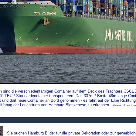
n sind die verschiedenfarbigen Container auf dem Deck des Frachters CS
00 TEU / Standardcontainer transportieren.
Das 337m / Breite 46m lange Cont
 und dort neue Container an Bord genommen - es fährt auf der Elbe Richtung
chiffsbug der Leuchtturm von Hamburg Blankenese zu erkennen.
©www.bildarchiv
Sie suchen Hamburg Bilder für die private Dekoration oder zur gewerblic