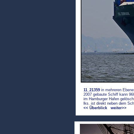
11_21359
in mehreren Ebene
2007 gebaute Schiff kann 96
im Hamburger Hafen gelöscht
lks. ist direkt neben dem S
<< Überblick
weiter>>