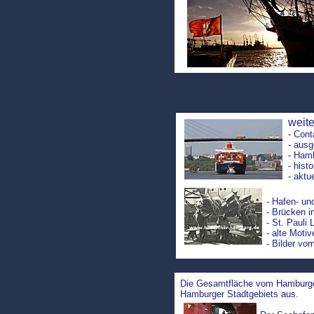
weit
- Cont
- aus
- Hamb
- hist
- aktu
- Hafen- u
- Brücken 
- St. Pauli
- alte Moti
- Bilder vo
Die Gesamtfläche vom Hamburge
Hamburger Stadtgebiets aus.